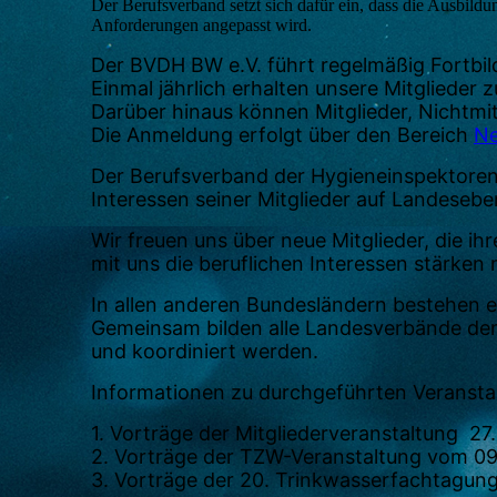
Der Berufsverband setzt sich dafür ein, dass die Ausbild
Anforderungen angepasst wird.
Der BVDH BW e.V. führt regelmäßig Fortbil
Einmal jährlich erhalten unsere Mitglieder
Darüber hinaus können Mitglieder, Nichtmi
Die Anmeldung erfolgt über den Bereich
Ne
Der Berufsverband der Hygieneinspektoren B
Interessen seiner Mitglieder auf Landesebe
Wir freuen uns über neue Mitglieder, die 
mit uns die beruflichen Interessen stärke
In allen anderen Bundesländern bestehen eb
Gemeinsam bilden alle Landesverbände d
und koordiniert werden.
Informationen zu durchgeführten Veransta
1. Vorträge der Mitgliederveranstaltung 2
2. Vorträge der TZW-Veranstaltung vom 09
3. Vorträge der 20. Trinkwasserfachtagun