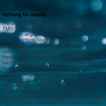
Haftung für Inhalte
Als Diensteanbieter sind wir gemäß § 7 Abs.1
TMG für eigene Inhalte auf diesen Seiten
nach den allgemeinen Gesetzen
verantwortlich. Nach §§ 8 bis 10 TMG sind
wir als Diensteanbieter jedoch nicht
verpflichtet, übermittelte oder gespeicherte
fremde Informationen zu überwachen oder
nach Umständen zu forschen, die auf eine
rechtswidrige Tätigkeit hinweisen.
Verpflichtungen zur Entfernung oder
Sperrung der Nutzung von Informationen
nach den allgemeinen Gesetzen bleiben
hiervon unberührt. Eine diesbezügliche
Haftung ist jedoch erst ab dem Zeitpunkt der
Kenntnis einer konkreten Rechtsverletzung