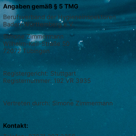
Angaben gemäß § 5 TMG
Berufsverband der Hygieneinspektoren
Baden-Württemberg e.V.
Simone Zimmermann
Wilhelm-Keil-Straße 50
72072 Tübingen
Registergericht: Stuttgart
Registernummer: 192 VR 3935
Vertreten durch: Simone Zimmermann
Kontakt: