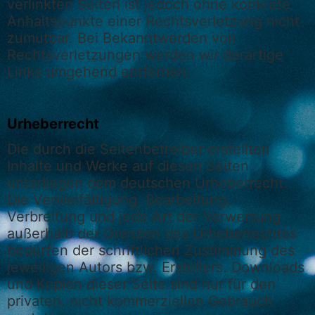
verlinkten Seiten ist jedoch ohne konkrete
Anhaltspunkte einer Rechtsverletzung nicht
zumutbar. Bei Bekanntwerden von
Rechtsverletzungen werden wir derartige
Links umgehend entfernen.
Urheberrecht
Die durch die Seitenbetreiber erstellten
Inhalte und Werke auf diesen Seiten
unterliegen dem deutschen Urheberrecht.
Die Vervielfältigung, Bearbeitung,
Verbreitung und jede Art der Verwertung
außerhalb der Grenzen des Urheberrechtes
bedürfen der schriftlichen Zustimmung des
jeweiligen Autors bzw. Erstellers. Downloads
und Kopien dieser Seite sind nur für den
privaten, nicht kommerziellen Gebrauch