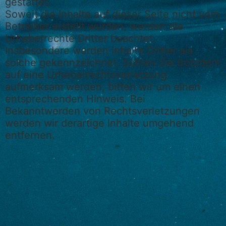
gestattet.
Soweit die Inhalte auf dieser Seite nicht vom
Betreiber erstellt wurden, werden die
Urheberrechte Dritter beachtet.
Insbesondere werden Inhalte Dritter als
solche gekennzeichnet. Sollten Sie trotzdem
auf eine Urheberrechtsverletzung
aufmerksam werden, bitten wir um einen
entsprechenden Hinweis. Bei
Bekanntwerden von Rechtsverletzungen
werden wir derartige Inhalte umgehend
entfernen.