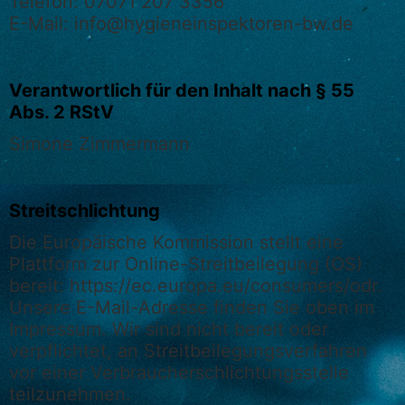
Telefon: 07071 207 3356
E-Mail: info@hygieneinspektoren-bw.de
Verantwortlich für den Inhalt nach § 55
Abs. 2 RStV
Simone Zimmermann
Streitschlichtung
Die Europäische Kommission stellt eine
Plattform zur Online-Streitbeilegung (OS)
bereit: https://ec.europa.eu/consumers/odr.
Unsere E-Mail-Adresse finden Sie oben im
Impressum. Wir sind nicht bereit oder
verpflichtet, an Streitbeilegungsverfahren
vor einer Verbraucherschlichtungsstelle
teilzunehmen.