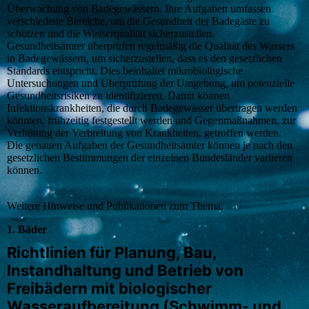
Überwachung von Badegewässern. Ihre Aufgaben umfassen
verschiedene Bereiche, um die Gesundheit der Badegäste zu
schützen und die Wasserqualität sicherzustellen.
Gesundheitsämter überprüfen regelmäßig die Qualität des Wassers
in Badegewässern, um sicherzustellen, dass es den gesetzlichen
Standards entspricht. Dies beinhaltet mikrobiologische
Untersuchungen und Überprüfung der Umgebung, um potenzielle
Gesundheitsrisiken zu identifizieren. Damit können
Infektionskrankheiten, die durch Badegewässer übertragen werden
könnten, frühzeitig festgestellt werden und Gegenmaßnahmen, zur
Verhütung der Verbreitung von Krankheiten, getroffen werden.
Die genauen Aufgaben der Gesundheitsämter können je nach den
gesetzlichen Bestimmungen der einzelnen Bundesländer variieren
können.
Weitere Hinweise und Publikationen zum Thema:
1. Bäder
Richtlinien für Planung, Bau,
Instandhaltung und Betrieb von
Freibädern mit biologischer
Wasseraufbereitung (Schwimm- und