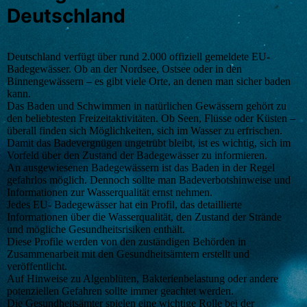
Deutschland
Deutschland verfügt über rund 2.000 offiziell gemeldete EU-
Badegewässer. Ob an der Nordsee, Ostsee oder in den
Binnengewässern – es gibt viele Orte, an denen man sicher baden
kann.
Das Baden und Schwimmen in natürlichen Gewässern gehört zu
den beliebtesten Freizeitaktivitäten. Ob Seen, Flüsse oder Küsten –
überall finden sich Möglichkeiten, sich im Wasser zu erfrischen.
Damit das Badevergnügen ungetrübt bleibt, ist es wichtig, sich im
Vorfeld über den Zustand der Badegewässer zu informieren.
An ausgewiesenen Badegewässern ist das Baden in der Regel
gefahrlos möglich. Dennoch sollte man Badeverbotshinweise und
Informationen zur Wasserqualität ernst nehmen.
Jedes EU- Badegewässer hat ein Profil, das detaillierte
Informationen über die Wasserqualität, den Zustand der Strände
und mögliche Gesundheitsrisiken enthält.
Diese Profile werden von den zuständigen Behörden in
Zusammenarbeit mit den Gesundheitsämtern erstellt und
veröffentlicht.
Auf Hinweise zu Algenblüten, Bakterienbelastung oder andere
potenziellen Gefahren sollte immer geachtet werden.
Die Gesundheitsämter spielen eine wichtige Rolle bei der