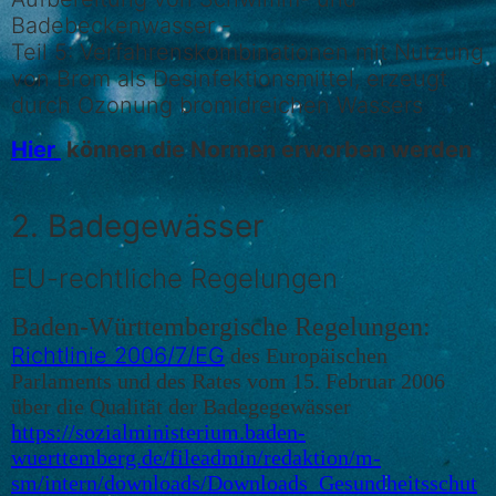
Badebeckenwasser -
Teil 5: Verfahrenskombinationen mit Nutzung
von Brom als Desinfektionsmittel, erzeugt
durch Ozonung bromidreichen Wassers
Hier
können die Normen erworben werden
2. Badegewässer
EU-rechtliche Regelungen
Baden-Württembergische Regelungen:
Richtlinie 2006/7/EG
des Europäischen
Parlaments und des Rates vom 15. Februar 2006
über die Qualität der Badegegewässer
https://sozialministerium.baden-
wuerttemberg.de/fileadmin/redaktion/m-
sm/intern/downloads/Downloads_Gesundheitsschut