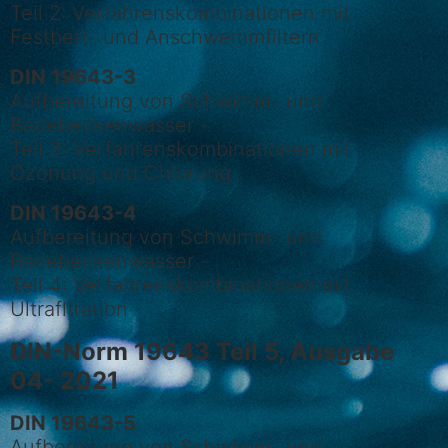
Teil 2: Verfahrenskombinationen mit
Festbett- und Anschwemmfiltern
DIN 19643-3
Aufbereitung von Schwimm- und
Badebeckenwasser -
Teil 3: Verfahrenskombinationen mit
Ozonung und Chlorung
DIN 19643-4
Aufbereitung von Schwimm- und
Badebeckenwasser -
Teil 4: Verfahrenskombinationen mit
Ultrafltration
DIN-Norm 19643 Teil 5, Ausgabe
04- 2021
DIN 19643-5
Aufbereitung von Schwimm- und